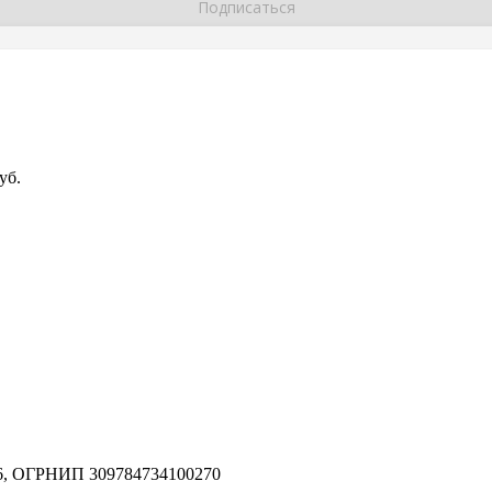
уб.
,
ОГРНИП 309784734100270