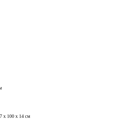
м
7 х 100 х 14 см