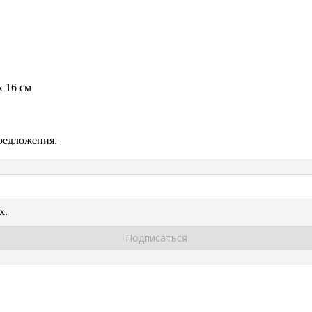
х 16 см
редложения.
х.