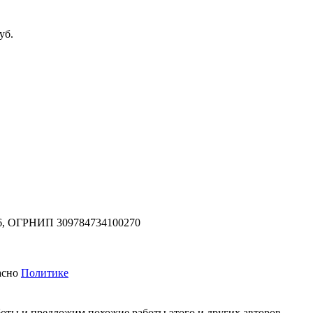
уб.
,
ОГРНИП 309784734100270
асно
Политике
оты и предложим похожие работы этого и других авторов.