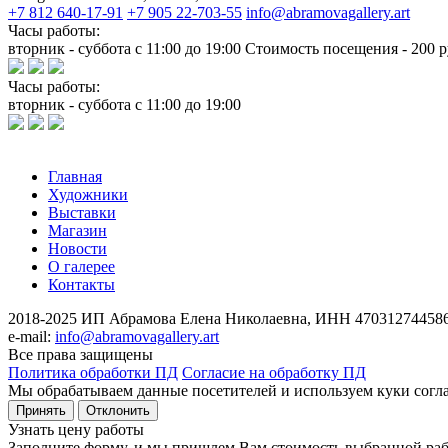
+7 812 640-17-91
+7 905 22-703-55
info@abramovagallery.art
Часы работы:
вторник - суббота с 11:00 до 19:00 Стоимость посещения - 200 р
Часы работы:
вторник - суббота с 11:00 до 19:00
Главная
Художники
Выставки
Магазин
Новости
О галерее
Контакты
2018-2025
ИП Абрамова Елена Николаевна,
ИНН 470312744586
e-mail:
info@abramovagallery.art
Все права защищены
Политика обработки ПД
Согласие на обработку ПД
Мы обрабатываем данные посетителей и используем куки согл
Принять
Отклонить
Узнать цену работы
Заполните форму, и мы пришлем Вам стоимость выбранной раб