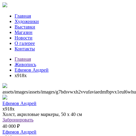
Главная
Художники
Выставки
Магазин
Новости
О галерее
Контакты
Главная
Живопись
Ефимов Андрей
х918х
assets/images/assets/images/g7bdsvwxh2vvufaviaedmfbpvx1eul6w
Ефимов Андрей
х918х
Холст, акриловые маркеры, 50 х 40 см
Забронировать
40 000 ₽
Ефимов Андрей