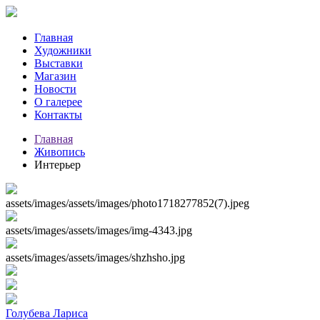
Главная
Художники
Выставки
Магазин
Новости
О галерее
Контакты
Главная
Живопись
Интерьер
assets/images/assets/images/photo1718277852(7).jpeg
assets/images/assets/images/img-4343.jpg
assets/images/assets/images/shzhsho.jpg
Голубева Лариса