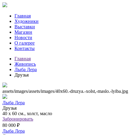
Главная
Художники
Выставки
Магазин
Новости
О галерее
Контакты
Главная
Живопись
Лыба Лера
Друзья
assets/images/assets/images/40x60.-druzya.-xolst,-maslo.-lyiba.jpg
Лыба Лера
Друзья
40 х 60 см., холст, масло
Забронировать
80 000 ₽
Лыба Лера