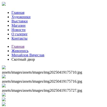
Главная
Художники
Выставки
Магазин
Новости
О галерее
Контакты
Главная
Живопись
Михайлов Вячеслав
Скотный двор
assets/images/assets/images/img20250419175710.jpg
assets/images/assets/images/img20250419175716.jpg
assets/images/assets/images/img20250419175727.jpg